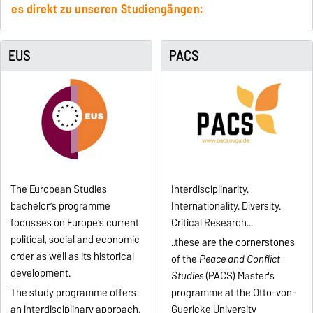
es direkt zu unseren Studiengängen:
EUS
PACS
The European Studies
Interdisciplinarity.
bachelor’s programme
Internationality. Diversity.
focusses on Europe’s current
Critical Research...
political, social and economic
..these are the cornerstones
order as well as its historical
of the
Peace and Conflict
development.
Studies
(PACS) Master's
The study programme offers
programme at the Otto-von-
an interdisciplinary approach,
Guericke University