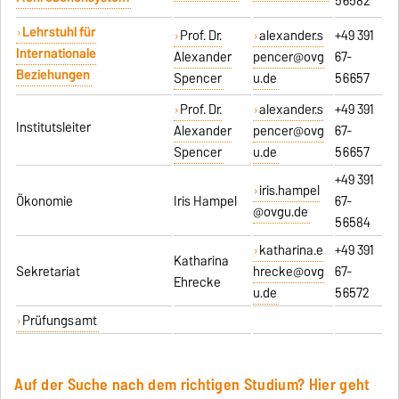
56582
Lehrstuhl für
Prof. Dr.
alexander.s
+49 391
Internationale
Alexander
pencer@ovg
67-
Beziehungen
Spencer
u.de
56657
Prof. Dr.
alexander.s
+49 391
Institutsleiter
Alexander
pencer@ovg
67-
Spencer
u.de
56657
+49 391
iris.hampel
Ökonomie
Iris Hampel
67-
@ovgu.de
56584
katharina.e
+49 391
Katharina
Sekretariat
hrecke@ovg
67-
Ehrecke
u.de
56572
Prüfungsamt
Auf der Suche nach dem richtigen Studium? Hier geht