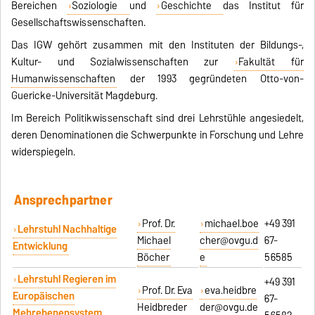
Bereichen
Soziologie
und
Geschichte
das Institut für
Gesellschaftswissenschaften.
Das IGW gehört zusammen mit den Instituten der Bildungs-,
Kultur- und Sozialwissenschaften zur
Fakultät für
Humanwissenschaften
der 1993 gegründeten Otto-von-
Guericke-Universität Magdeburg.
Im Bereich Politikwissenschaft sind drei Lehrstühle angesiedelt,
deren Denominationen die Schwerpunkte in Forschung und Lehre
widerspiegeln.
Ansprechpartner
Prof. Dr.
michael.boe
+49 391
Lehrstuhl Nachhaltige
Michael
cher@ovgu.d
67-
Entwicklung
Böcher
e
56585
Lehrstuhl Regieren im
+49 391
Prof. Dr. Eva
eva.heidbre
Europäischen
67-
Heidbreder
der@ovgu.de
Mehrebenensystem